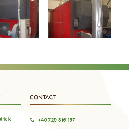
E
CONTACT
triale
+40 729 316 197