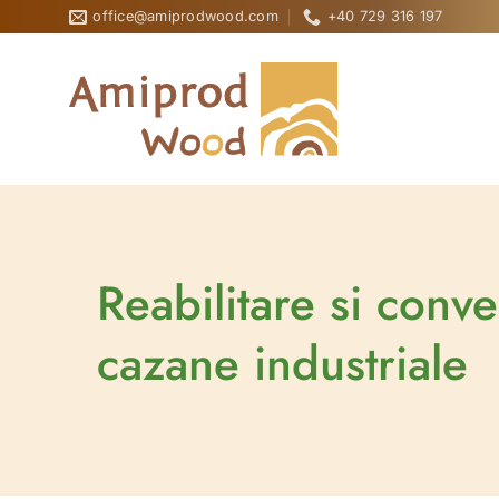
Sari
office@amiprodwood.com
+40 729 316 197
la
conținut
Reabilitare si conve
cazane industriale