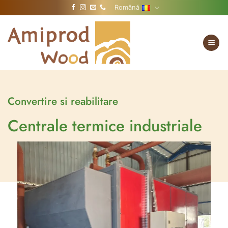
Sari
Română
la
conținut
Convertire si reabilitare
Centrale termice industriale